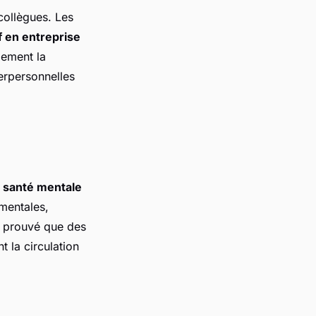
 collègues. Les
if en entreprise
lement la
erpersonnelles
a santé mentale
mentales,
té prouvé que des
 la circulation