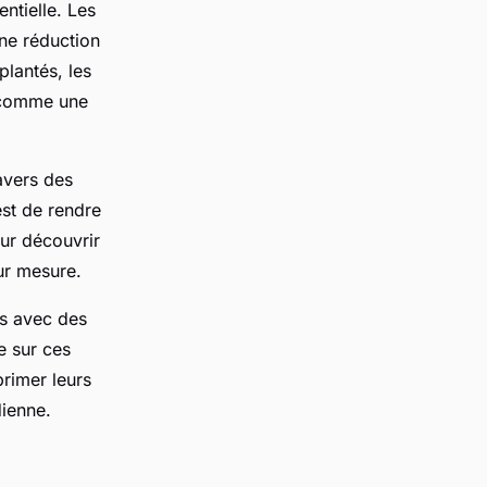
entielle. Les
une réduction
plantés, les
, comme une
ravers des
est de rendre
ur découvrir
ur mesure.
ns avec des
e sur ces
rimer leurs
dienne.