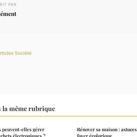
RIT PAR
lément
rticles Société
s la même rubrique
 peuvent-elles gérer
Rénover sa maison : astuce
échets électroniques ?
foyer écologique