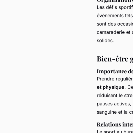
Les défis sporti
événements tels
sont des occasio
camaraderie et 
solides.
Bien-être g
Importance de
Prendre réguliè
et physique
. C
réduisent le str
pauses actives,
sanguine et la cr
Relations inte
Le sport au bur