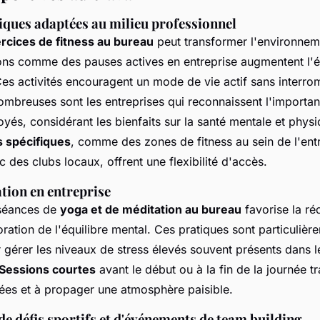
iques adaptées au milieu professionnel
rcices de fitness au bureau
peut transformer l'environneme
ons comme des pauses actives en entreprise augmentent l'én
Ces activités encouragent un mode de vie actif sans interro
ombreuses sont les entreprises qui reconnaissent l'importa
yés, considérant les bienfaits sur la santé mentale et physi
spécifiques
, comme des zones de fitness au sein de l'ent
c des clubs locaux, offrent une flexibilité d'accès.
tion en entreprise
 séances de
yoga et de méditation au bureau
favorise la ré
ioration de l'équilibre mental. Ces pratiques sont particulièr
 gérer les niveaux de stress élevés souvent présents dans l
Sessions courtes
avant le début ou à la fin de la journée tr
sées et à propager une atmosphère paisible.
e défis sportifs et d'événements de team building