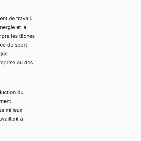
nt de travail.
ergie et la
mpre les tâches
nce du sport
que.
reprise ou des
duction du
ement
es milieux
availlent à