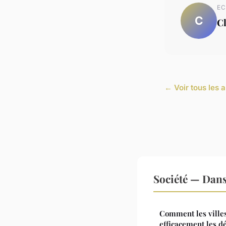
EC
C
C
← Voir tous les a
Société — Dan
Comment les villes
efficacement les d