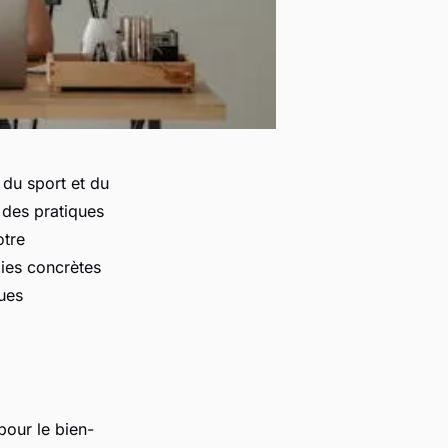
 du sport et du
t des pratiques
otre
gies concrètes
ues
pour le bien-