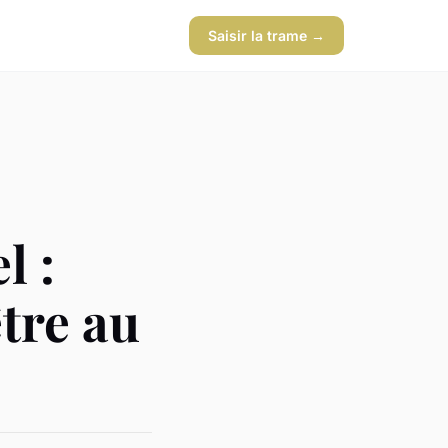
Saisir la trame →
l :
tre au