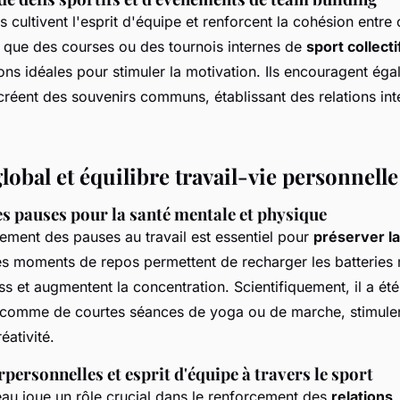
fs cultivent l'esprit d'équipe et renforcent la cohésion entre
 que des courses ou des tournois internes de
sport collect
ns idéales pour stimuler la motivation. Ils encouragent éga
créent des souvenirs communs, établissant des relations int
lobal et équilibre travail-vie personnelle
s pauses pour la santé mentale et physique
rement des pauses au travail est essentiel pour
préserver l
es moments de repos permettent de recharger les batteries 
ess et augmentent la concentration. Scientifiquement, il a é
 comme de courtes séances de yoga ou de marche, stimulent
éativité.
rpersonnelles et esprit d'équipe à travers le sport
eau joue un rôle crucial dans le renforcement des
relations