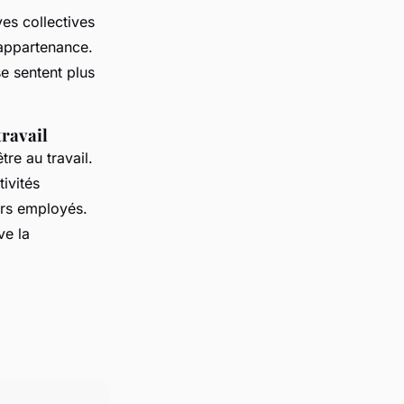
ves collectives
'appartenance.
e sentent plus
travail
re au travail.
tivités
urs employés.
ve la