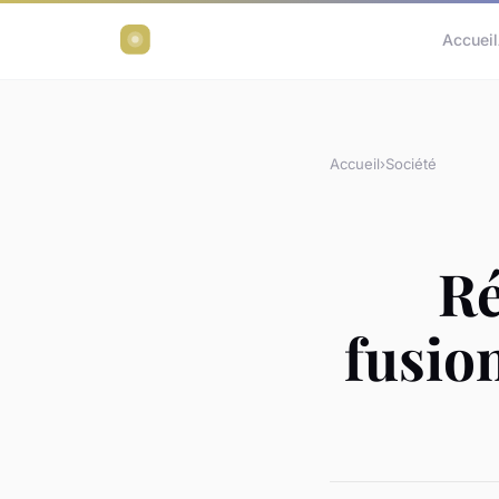
Accueil
Accueil
›
Société
Ré
fusio