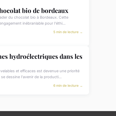
chocolat bio de bordeaux
eader du chocolat bio à Bordeaux. Cette
 engagement inébranlable pour l'éthi...
5 min de lecture →
ines hydroélectriques dans les
elables et efficaces est devenue une priorité
e dessine l'avenir de la producti...
6 min de lecture →