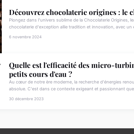
Découvrez chocolaterie origines : le 
Plongez dans l'univers sublime de la Chocolaterie Origines, l
chocolaterie d'exception allie tradition et innovation, avec un
6 novembre 2024
Quelle est l'efficacité des micro-turb
petits cours d'eau ?
Au cœur de notre ère moderne, la recherche d'énergies renouv
absolue. C'est dans ce contexte exigeant et passionnant que s
30 décembre 2023