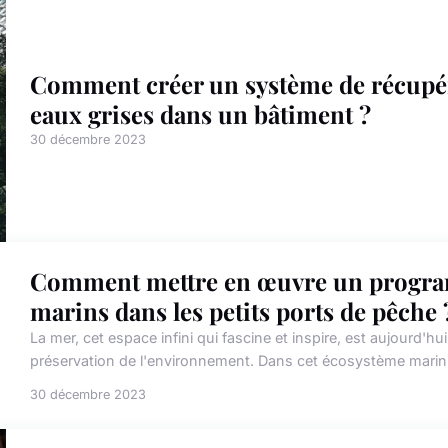
Comment créer un système de récupéra
eaux grises dans un bâtiment ?
30 décembre 2023
Comment mettre en œuvre un program
marins dans les petits ports de pêche 
La mer, cet espace infini qui fascine et inspire, est aujourd'
préservation de l'environnement. Dans cet écosystème marin, si
30 décembre 2023