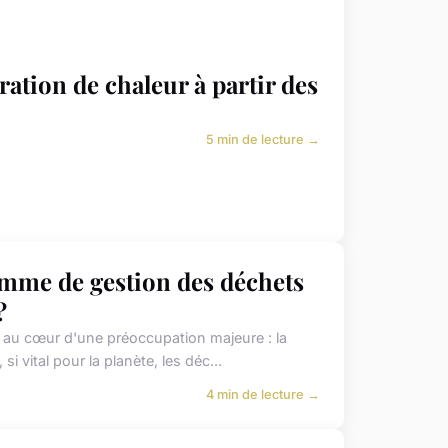
tion de chaleur à partir des
5 min de lecture →
me de gestion des déchets
?
hui au cœur d'une préoccupation majeure : la
 vital pour la planète, les déc...
4 min de lecture →