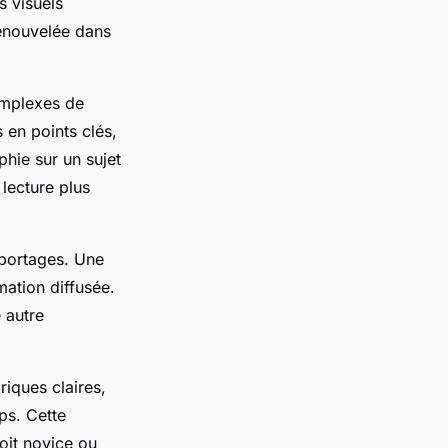
s visuels
renouvelée dans
complexes de
 en points clés,
phie sur un sujet
lecture plus
eportages. Une
mation diffusée.
 autre
riques claires,
ps. Cette
soit novice ou