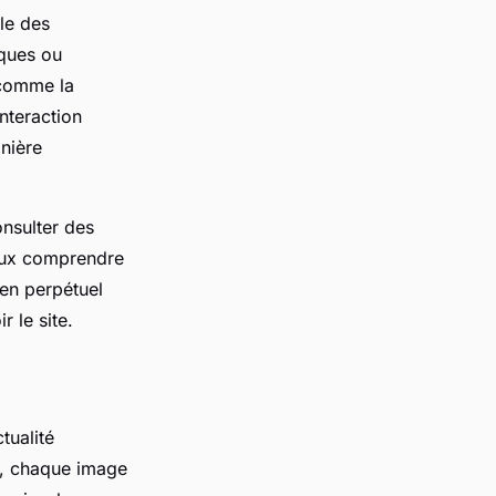
le des
iques ou
 comme la
nteraction
nière
onsulter des
ieux comprendre
en perpétuel
 le site.
tualité
s, chaque image