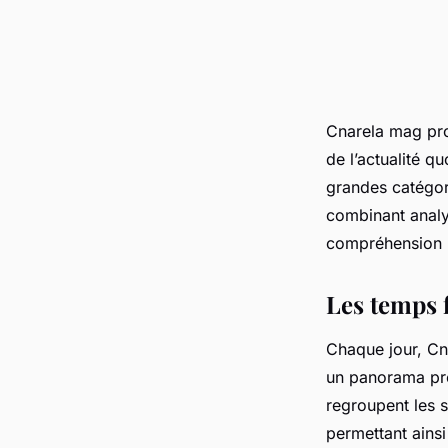
Cnarela mag pro
de l’actualité q
grandes catégori
combinant analys
compréhension r
Les temps 
Chaque jour, Cna
un panorama pré
regroupent les s
permettant ainsi