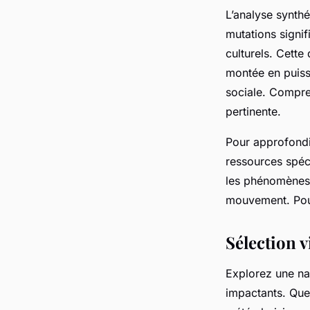
L’analyse synthé
mutations signi
culturels. Cett
montée en puiss
sociale. Compre
pertinente.
Pour approfondir
ressources spéc
les phénomènes 
mouvement. Pour
Sélection vi
Explorez une nav
impactants. Que