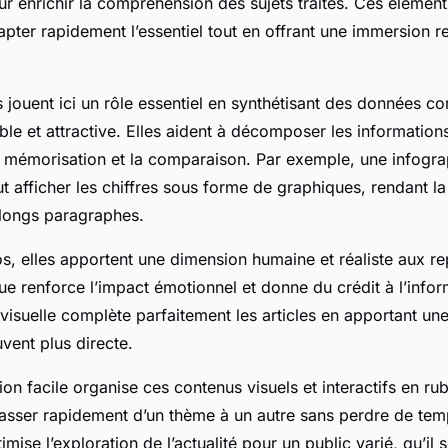
ur enrichir la compréhension des sujets traités. Ces élément
apter rapidement l’essentiel tout en offrant une immersion 
 jouent ici un rôle essentiel en synthétisant des données 
le et attractive. Elles aident à décomposer les informations
 la mémorisation et la comparaison. Par exemple, une infogra
afficher les chiffres sous forme de graphiques, rendant la 
 longs paragraphes.
s, elles apportent une dimension humaine et réaliste aux r
e renforce l’impact émotionnel et donne du crédit à l’infor
isuelle complète parfaitement les articles en apportant une
vent plus directe.
tion facile organise ces contenus visuels et interactifs en rub
asser rapidement d’un thème à un autre sans perdre de tem
imise l’exploration de l’actualité pour un public varié, qu’il 