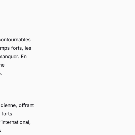
contournables
mps forts, les
 manquer. En
ne
.
dienne, offrant
forts
international,
s.