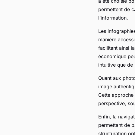
a été choisie po
permettent de c
l’information.
Les infographies
manière accessib
facilitant ainsi
économique peut 
intuitive que de
Quant aux photo
image authentiqu
Cette approche v
perspective, sou
Enfin, la naviga
permettant de p
structuration opt