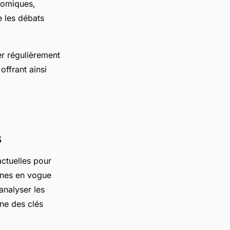
nomiques,
e les débats
er régulièrement
offrant ainsi
.
s
actuelles pour
ènes en vogue
analyser les
ne des clés