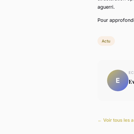
aguerri.
Pour approfondir
Actu
EC
E
E
← Voir tous les a