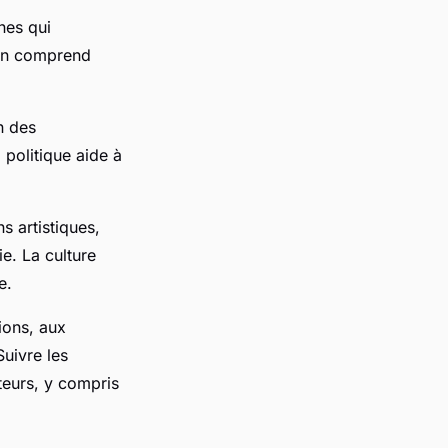
nes qui
 on comprend
n des
 politique aide à
s artistiques,
e. La culture
e.
ions, aux
Suivre les
teurs, y compris