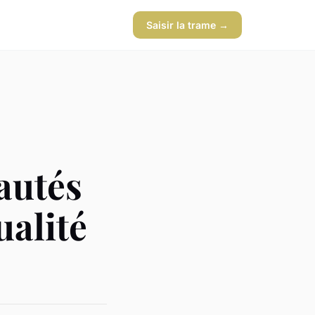
Saisir la trame →
autés
ualité